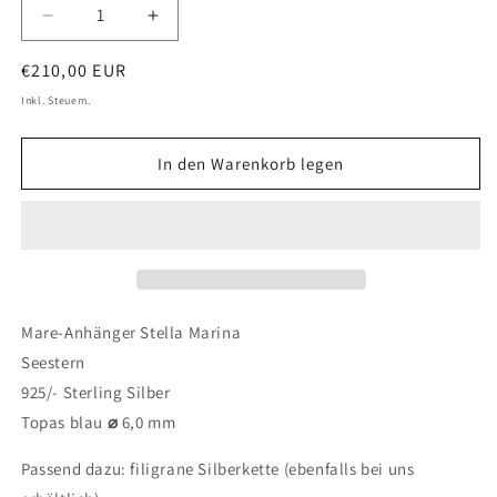
Verringere
Erhöhe
die
die
Normaler
€210,00 EUR
Menge
Menge
für
für
Preis
Inkl. Steuern.
Stella
Stella
Marina
Marina
In den Warenkorb legen
Anhänger
Anhänger
Mare-Anhänger Stella Marina
Seestern
925/- Sterling Silber
Topas blau
⌀
6,0 mm
Passend dazu: filigrane Silberkette (ebenfalls bei uns