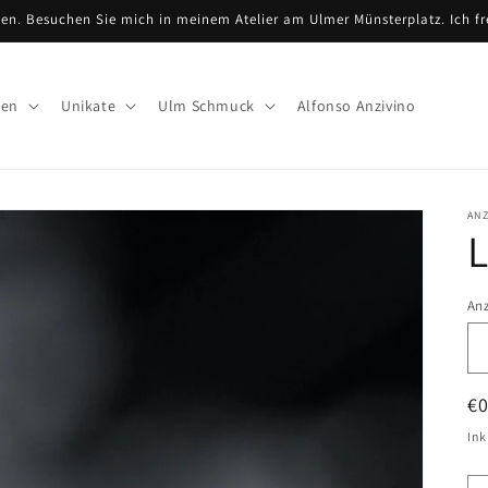
n. Besuchen Sie mich in meinem Atelier am Ulmer Münsterplatz. Ich fr
nen
Unikate
Ulm Schmuck
Alfonso Anzivino
AN
An
An
N
€
Pr
Ink