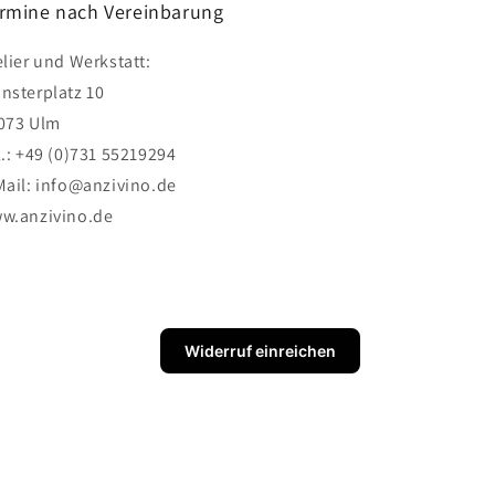
rmine nach Vereinbarung
elier und Werkstatt:
nsterplatz 10
073 Ulm
l.: +49 (0)731 55219294
Mail: info@anzivino.de
w.anzivino.de
Widerruf einreichen