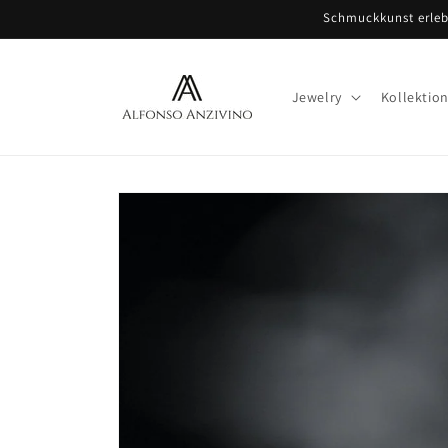
Direkt
Schmuckkunst erlebe
zum
Inhalt
Jewelry
Kollektio
Zu
Produktinformationen
springen