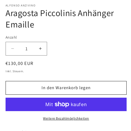
öffnen
ALFONSO ANZIVINO
Aragosta Piccolinis Anhänger
Emaille
Anzahl
Anzahl
Verringere
Erhöhe
die
die
Normaler
€130,00 EUR
Menge
Menge
für
für
Preis
Inkl. Steuern.
Aragosta
Aragosta
Piccolinis
Piccolinis
In den Warenkorb legen
Anhänger
Anhänger
Emaille
Emaille
Weitere Bezahlmöglichkeiten