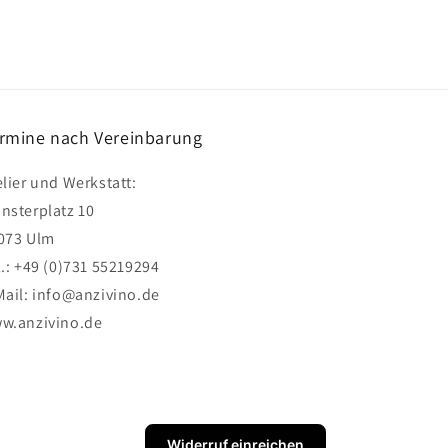
rmine nach Vereinbarung
elier und Werkstatt:
nsterplatz 10
073 Ulm
l.: +49 (0)731 55219294
Mail: info@anzivino.de
w.anzivino.de
Widerruf einreichen