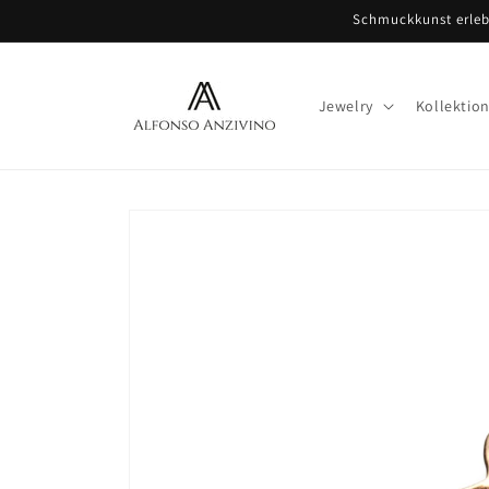
Direkt
Schmuckkunst erlebe
zum
Inhalt
Jewelry
Kollektio
Zu
Produktinformationen
springen