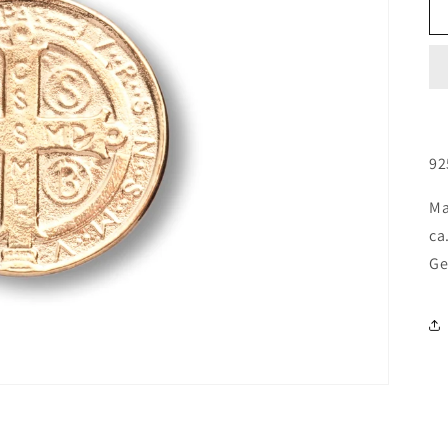
92
Ma
ca
Ge